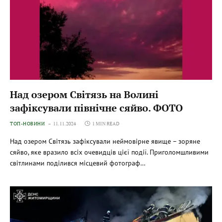
Над озером Світязь на Волині
зафіксували північне сяйво. ФОТО
ТОП-НОВИНИ
11.11.2024
1 MIN READ
Над озером Світязь зафіксували неймовірне явище – зоряне
сяйво, яке вразило всіх очевидців цієї події. Приголомшливими
світлинами поділився місцевий фотограф…