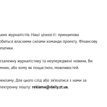
х журналістів. Наші цінності: принципова
 робиться власними силами команди проекту. Фінансову
мпатики.
езалежну журналістику та неупереджені новини, Ви
мних, або кому як пощастило, можливостей.
кламу. Для цього слід або зв’язатися з нами за
електронну пошту:
reklama@daily.zt.ua
.