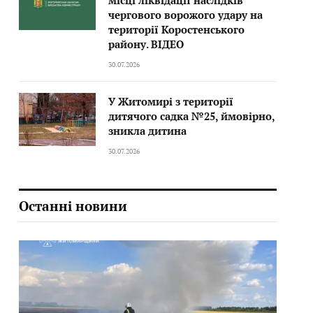
місці ліквідації наслідків
чергового ворожого удару на
території Коростенського
району. ВІДЕО
30.07.2026
У Житомирі з території
дитячого садка №25, ймовірно,
зникла дитина
30.07.2026
Останні новини