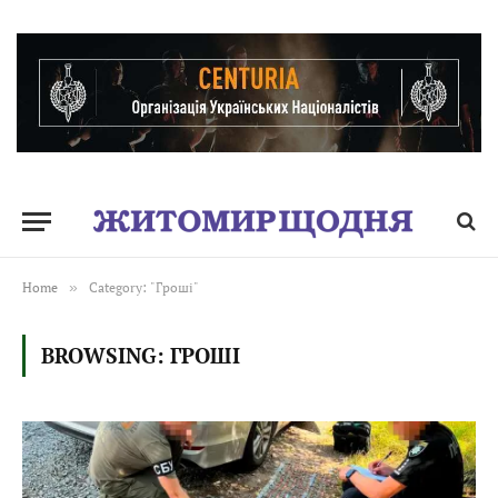
Home
»
Category: "Гроші"
BROWSING:
ГРОШІ