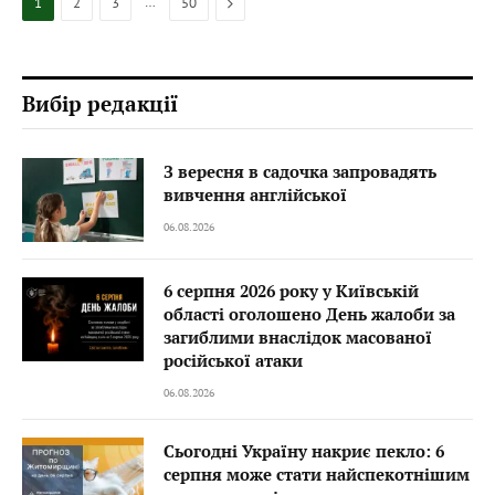
…
Next
1
2
3
50
Вибір редакції
З вересня в садочка запровадять
вивчення англійської
06.08.2026
6 серпня 2026 року у Київській
області оголошено День жалоби за
загиблими внаслідок масованої
російської атаки
06.08.2026
Сьогодні Україну накриє пекло: 6
серпня може стати найспекотнішим