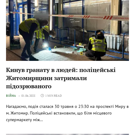
Кинув гранату в людей: поліцейські
Житомирщини затримали
підозрюваного
ВІЙНА
01.06.2025
1 MIN READ
Нагадаємо, подія сталася 30 травня о 23:30 на проспекті Миру в
м. Житомир. Поліцейські встановили, що біля місцевого
супермаркету між…