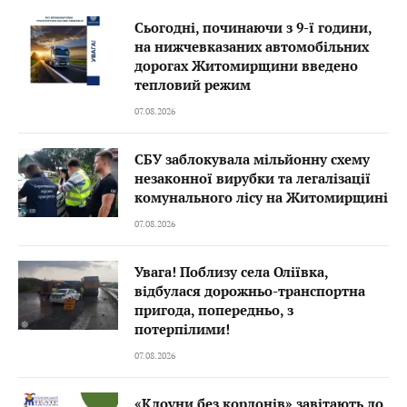
Сьогодні, починаючи з 9-ї години,
на нижчевказаних автомобільних
дорогах Житомирщини введено
тепловий режим
07.08.2026
СБУ заблокувала мільйонну схему
незаконної вирубки та легалізації
комунального лісу на Житомирщині
07.08.2026
Увага! Поблизу села Оліївка,
відбулася дорожньо-транспортна
пригода, попередньо, з
потерпілими!
07.08.2026
«Клоуни без кордонів» завітають до