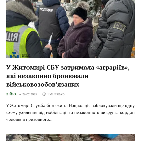
У Житомирі СБУ затримала «аграріїв»,
які незаконно бронювали
військовозобов’язаних
ВІЙНА
26.02.2025
1 MIN READ
У Житомирі Служба безпеки та Нацполіція заблокували ще одну
схему ухилення від мобілізації та незаконного виїзду за кордон
чоловіків призовного…