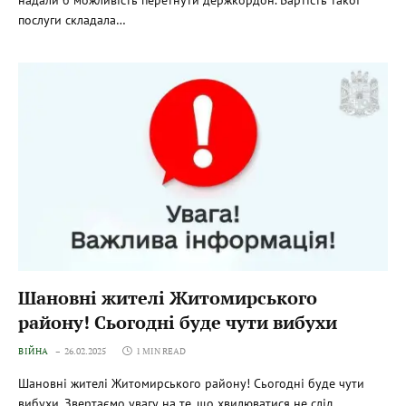
надали б можливість перетнути держкордон. Вартість такої
послуги складала…
Шановні жителі Житомирського
району! Сьогодні буде чути вибухи
ВІЙНА
26.02.2025
1 MIN READ
Шановні жителі Житомирського району! Сьогодні буде чути
вибухи. Звертаємо увагу на те, що хвилюватися не слід.