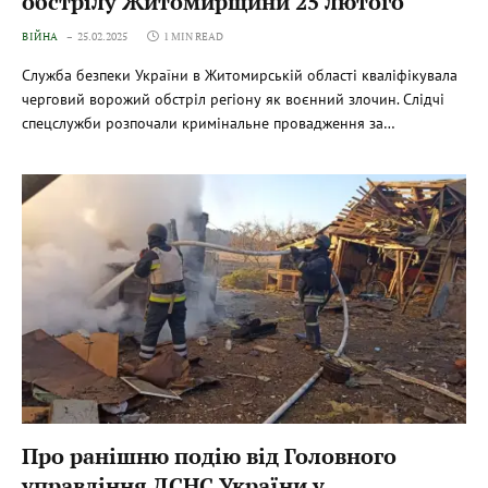
обстрілу Житомирщини 25 лютого
ВІЙНА
25.02.2025
1 MIN READ
Служба безпеки України в Житомирській області кваліфікувала
черговий ворожий обстріл регіону як воєнний злочин. Слідчі
спецслужби розпочали кримінальне провадження за…
Про ранішню подію від Головного
управління ДСНС України у