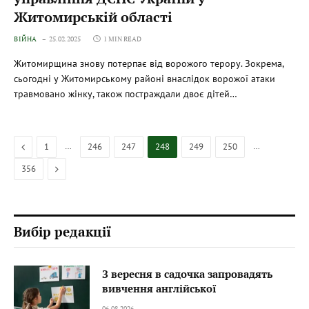
Житомирській області
ВІЙНА
25.02.2025
1 MIN READ
Житомирщина знову потерпає від ворожого терору. Зокрема,
сьогодні у Житомирському районі внаслідок ворожої атаки
травмовано жінку, також постраждали двоє дітей…
Previous
…
…
1
246
247
248
249
250
Next
356
Вибір редакції
З вересня в садочка запровадять
вивчення англійської
06.08.2026