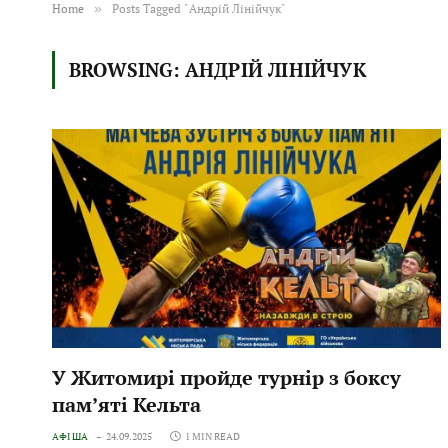
Home
»
Posts Tagged "Андрій Лінійчук"
BROWSING:
АНДРІЙ ЛІНІЙЧУК
У Житомирі пройде турнір з боксу
пам’яті Кельта
АФІША
24.09.2025
1 MIN READ