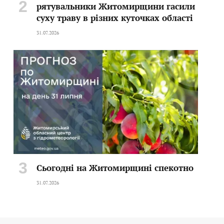
рятувальники Житомирщини гасили
суху траву в різних куточках області
31.07.2026
Сьогодні на Житомирщині спекотно
31.07.2026