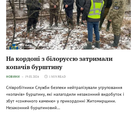
На кордоні з білоруссю затримали
копачів бурштину
НОВИНИ
19.03.2024
1 MIN READ
Співробітники Служби безпеки нейтралізували угруповання
«копачів» бурштину, які налагодили незаконний видобуток і
збут «сонячного каменю» у прикордонні Житомирщини.
Незаконний бурштиновий…