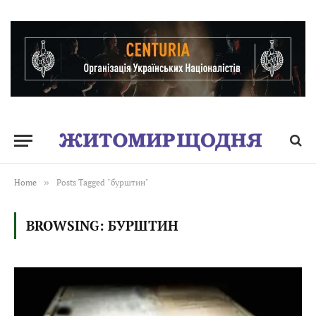
Home
»
Posts Tagged "бурштин"
BROWSING:
БУРШТИН