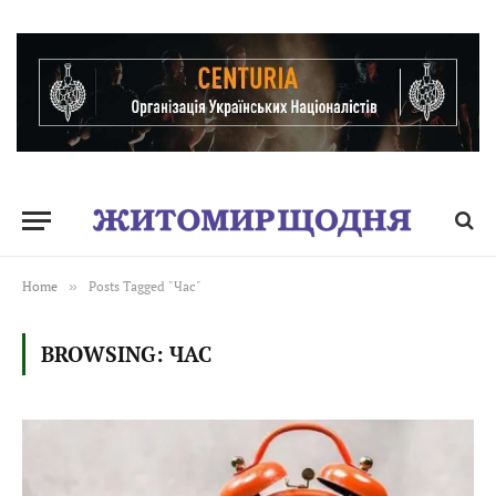
Home
»
Posts Tagged "Час"
BROWSING:
ЧАС