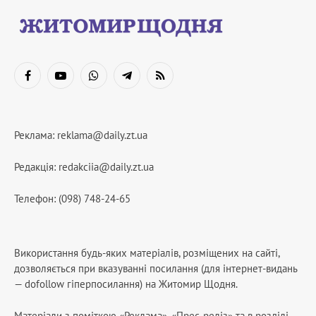
Facebook
YouTube
WhatsApp
Telegram
RSS
Реклама:
reklama@daily.zt.ua
Редакція:
redakciia@daily.zt.ua
Телефон: (098) 748-24-65
Використання будь-яких матеріалів, розміщених на сайті,
дозволяється при вказуванні посилання (для інтернет-видань
— dofollow гіперпосилання) на Житомир Щодня.
Матеріали з поміткою «Реклама», «Прес-реліз» та в розділі