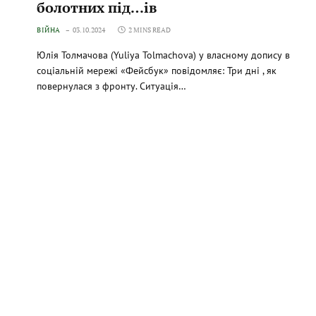
болотних під…ів
ВІЙНА
03.10.2024
2 MINS READ
Юлія Толмачова (Yuliya Tolmachova) у власному допису в
соціальній мережі «Фейсбук» повідомляє: Три дні , як
повернулася з фронту. Ситуація…