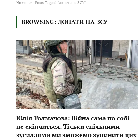
Home
»
Posts Tagged "донати на ЗСУ"
BROWSING:
ДОНАТИ НА ЗСУ
Юлія Толмачова: Війна сама по собі
не скінчиться. Тільки спільними
зусиллями ми зможемо зупинити цих