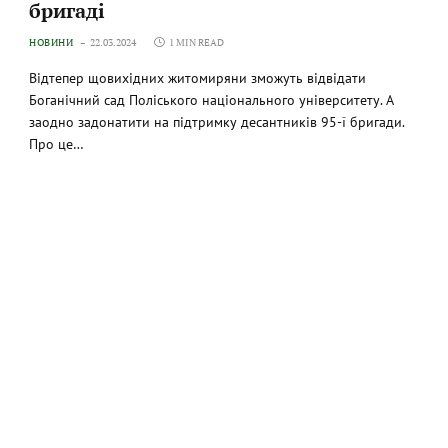
бригаді
НОВИНИ
22.03.2024
1 MIN READ
Відтепер щовихідних житомиряни зможуть відвідати
Боганічний сад Поліського національного університету. А
заодно задонатити на підтримку десантників 95-ї бригади.
Про це…