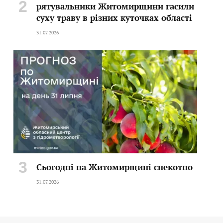
рятувальники Житомирщини гасили
суху траву в різних куточках області
31.07.2026
Сьогодні на Житомирщині спекотно
31.07.2026