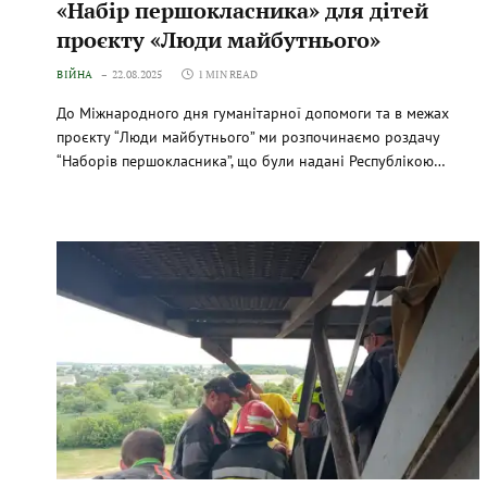
«Набір першокласника» для дітей
проєкту «Люди майбутнього»
ВІЙНА
22.08.2025
1 MIN READ
До Міжнародного дня гуманітарної допомоги та в межах
проєкту “Люди майбутнього” ми розпочинаємо роздачу
“Наборів першокласника”, що були надані Республікою…