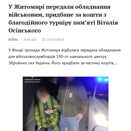
У Житомирі передали обладнання
військовим, придбане за кошти з
благодійного турніру пам’яті Віталія
Осінського
ВІЙНА
28.05.2025
2 MINS READ
У Фонді громади Житомира відбулася передача обладнання
для військовослужбовців 190-го навчального центру
Збройних сил України. Його придбали за частину коштів,…