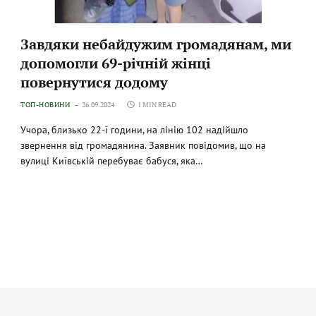
Завдяки небайдужим громадянам, ми
допомогли 69-річній жінці
повернутися додому
ТОП-НОВИНИ
26.09.2024
1 MIN READ
Учора, близько 22-ї години, на лінію 102 надійшло
звернення від громадянина. Заявник повідомив, що на
вулиці Київській перебуває бабуся, яка…