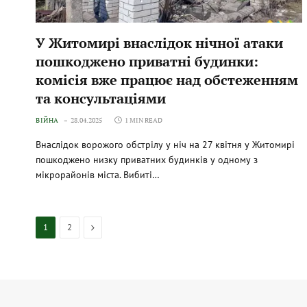
У Житомирі внаслідок нічної атаки
пошкоджено приватні будинки:
комісія вже працює над обстеженням
та консультаціями
ВІЙНА
28.04.2025
1 MIN READ
Внаслідок ворожого обстрілу у ніч на 27 квітня у Житомирі
пошкоджено низку приватних будинків у одному з
мікрорайонів міста. Вибиті…
Next
1
2