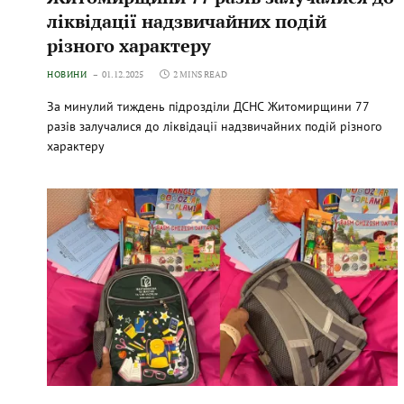
ліквідації надзвичайних подій
різного характеру
НОВИНИ
01.12.2025
2 MINS READ
За минулий тиждень підрозділи ДСНС Житомирщини 77
разів залучалися до ліквідації надзвичайних подій різного
характеру