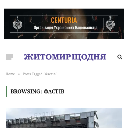
Home
»
Posts Tagged "Фастів"
BROWSING:
ФАСТІВ