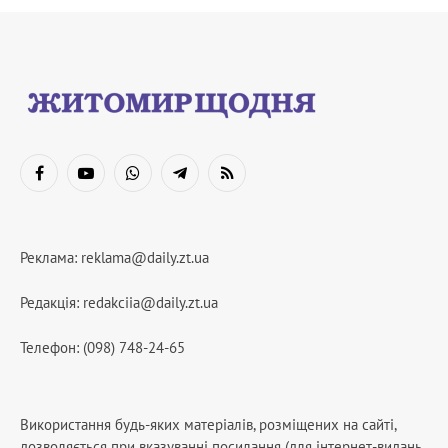
Facebook
YouTube
WhatsApp
Telegram
RSS
Реклама:
reklama@daily.zt.ua
Редакція:
redakciia@daily.zt.ua
Телефон: (098) 748-24-65
Використання будь-яких матеріалів, розміщених на сайті,
дозволяється при вказуванні посилання (для інтернет-видань