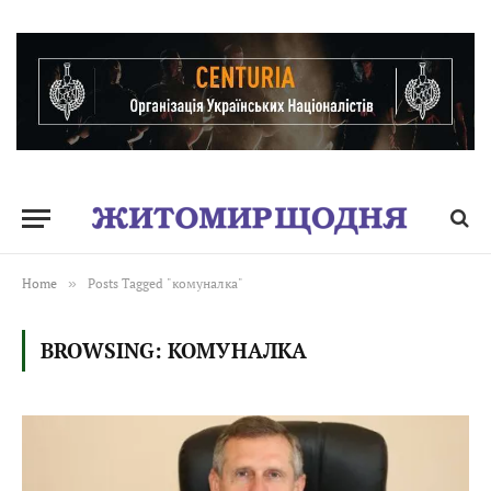
Home
»
Posts Tagged "комуналка"
BROWSING:
КОМУНАЛКА