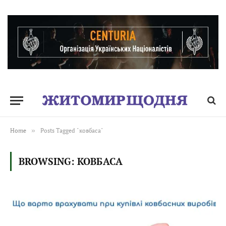
Home
»
Posts Tagged "ковбаса"
BROWSING:
КОВБАСА