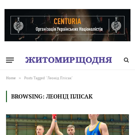
Home
»
Posts Tagged "Леонід Плісак"
BROWSING:
ЛЕОНІД ПЛІСАК