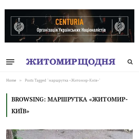
Home
»
Posts Tagged "маршрутка «Житомир-Київ»"
BROWSING:
МАРШРУТКА «ЖИТОМИР-
КИЇВ»