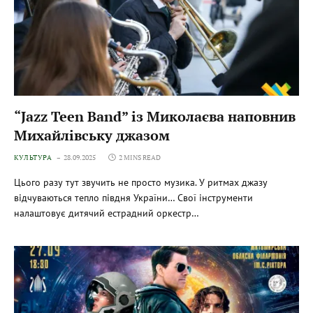
“Jazz Teen Band” із Миколаєва наповнив
Михайлівську джазом
КУЛЬТУРА
28.09.2025
2 MINS READ
Цього разу тут звучить не просто музика. У ритмах джазу
відчуваються тепло півдня України… Свої інструменти
налаштовує дитячий естрадний оркестр…