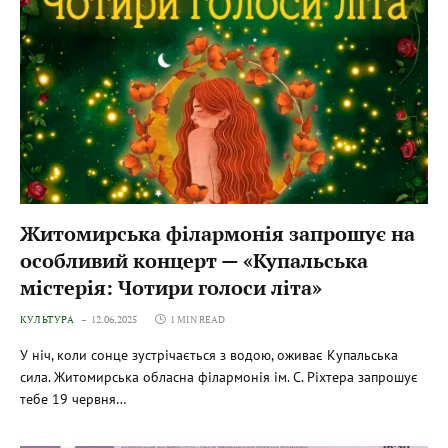
Житомирська філармонія запрошує на
особливий концерт — «Купальська
містерія: Чотири голоси літа»
КУЛЬТУРА
12.06.2025
1 MIN READ
У ніч, коли сонце зустрічається з водою, оживає Купальська
сила. Житомирська обласна філармонія ім. С. Ріхтера запрошує
тебе 19 червня…