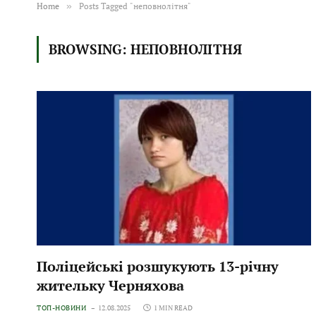
Home
»
Posts Tagged "неповнолітня"
BROWSING:
НЕПОВНОЛІТНЯ
Поліцейські розшукують 13-річну
жительку Черняхова
ТОП-НОВИНИ
12.08.2025
1 MIN READ