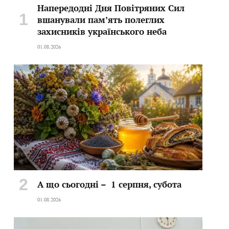
Напередодні Дня Повітряних Сил
вшанували пам’ять полеглих
захисників українського неба
01.08.2026
А що сьогодні – 1 серпня, субота
01.08.2026