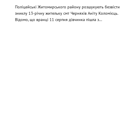
Поліцейські Житомирського району розшукують безвісти
зниклу 13-річну жительку смт Черняхів Аніту Коломієць.
Відомо, що вранці 11 серпня дівчинка пішла з…