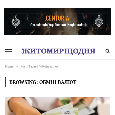
Home
»
Posts Tagged "обмін валют"
BROWSING:
ОБМІН ВАЛЮТ