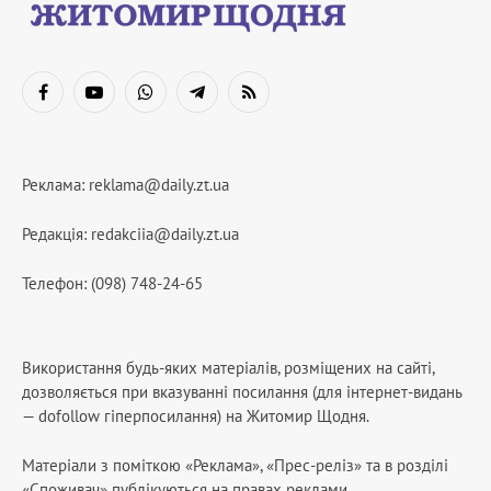
Facebook
YouTube
WhatsApp
Telegram
RSS
Реклама:
reklama@daily.zt.ua
Редакція:
redakciia@daily.zt.ua
Телефон: (098) 748-24-65
Використання будь-яких матеріалів, розміщених на сайті,
дозволяється при вказуванні посилання (для інтернет-видань
— dofollow гіперпосилання) на Житомир Щодня.
Матеріали з поміткою «Реклама», «Прес-реліз» та в розділі
«Споживач» публікуються на правах реклами.