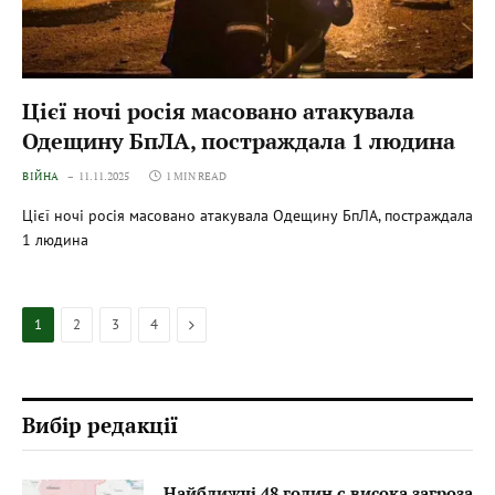
Цієї ночі росія масовано атакувала
Одещину БпЛА, постраждала 1 людина
ВІЙНА
11.11.2025
1 MIN READ
Цієї ночі росія масовано атакувала Одещину БпЛА, постраждала
1 людина
Next
1
2
3
4
Вибір редакції
Найближчі 48 годин є висока загроза