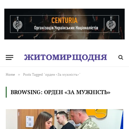
Home
»
Posts Tagged "орден «За мужність»"
BROWSING:
ОРДЕН «ЗА МУЖНІСТЬ»