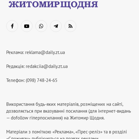
Facebook
YouTube
WhatsApp
Telegram
RSS
Реклама:
reklama@daily.zt.ua
Редакція:
redakciia@daily.zt.ua
Телефон: (098) 748-24-65
Використання будь-яких матеріалів, розміщених на сайті,
дозволяється при вказуванні посилання (для інтернет-видань
— dofollow гіперпосилання) на Житомир Щодня.
Матеріали з поміткою «Реклама», «Прес-реліз» та в розділі
«Споживач» публікуються на правах реклами.