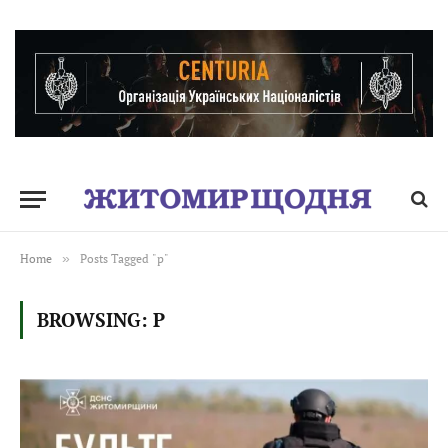
Home
»
Posts Tagged "p"
BROWSING:
P