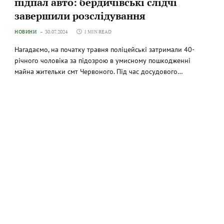
підпал авто: бердичівські слідчі
завершили розслідування
НОВИНИ
30.07.2024
1 MIN READ
Нагадаємо, на початку травня поліцейські затримали 40-
річного чоловіка за підозрою в умисному пошкодженні
майна жительки смт Червоного. Під час досудового…