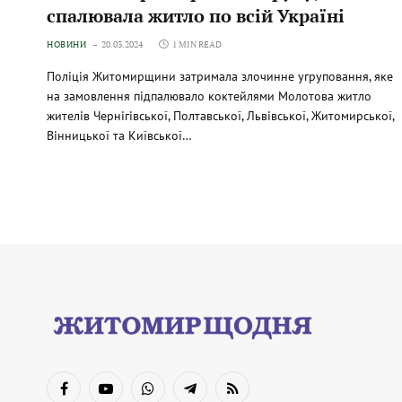
спалювала житло по всій Україні
НОВИНИ
20.03.2024
1 MIN READ
Поліція Житомирщини затримала злочинне угруповання, яке
на замовлення підпалювало коктейлями Молотова житло
жителів Чернігівської, Полтавської, Львівської, Житомирської,
Вінницької та Київської…
Facebook
YouTube
WhatsApp
Telegram
RSS