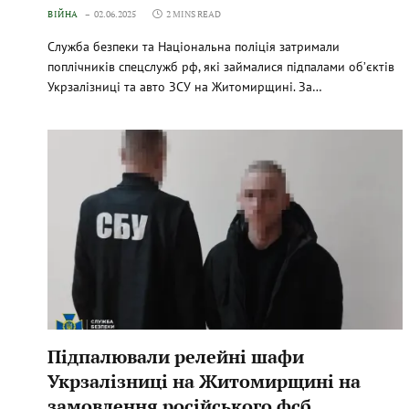
ВІЙНА
02.06.2025
2 MINS READ
Служба безпеки та Національна поліція затримали
поплічників спецслужб рф, які займалися підпалами об’єктів
Укрзалізниці та авто ЗСУ на Житомирщині. За…
Підпалювали релейні шафи
Укрзалізниці на Житомирщині на
замовлення російського фсб