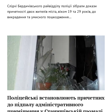
Слідчі Бердичівського райвідділу поліції зібрали докази
причетності двох жителів міста, віком 19 та 29 років, до
викрадення та умисного пошкодження…
Поліцейські встановлюють причетних
до підпалу адміністративного
приміщення у Станишівській громаді