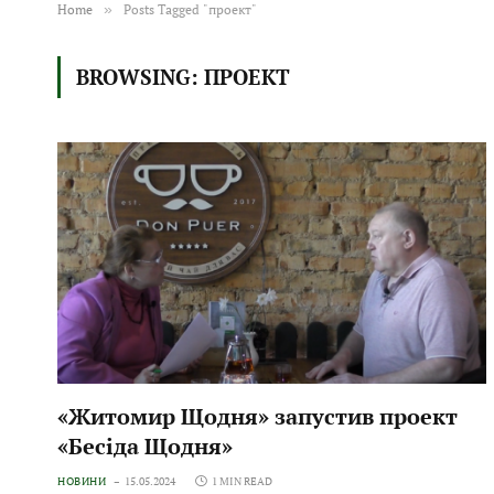
Home
»
Posts Tagged "проект"
BROWSING:
ПРОЕКТ
«Житомир Щодня» запустив проект
«Бесіда Щодня»
НОВИНИ
15.05.2024
1 MIN READ