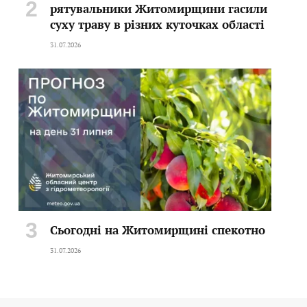
рятувальники Житомирщини гасили
суху траву в різних куточках області
31.07.2026
Сьогодні на Житомирщині спекотно
31.07.2026