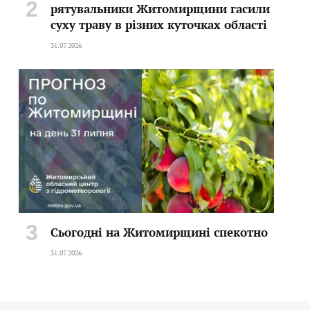
рятувальники Житомирщини гасили
суху траву в різних куточках області
31.07.2026
Сьогодні на Житомирщині спекотно
31.07.2026