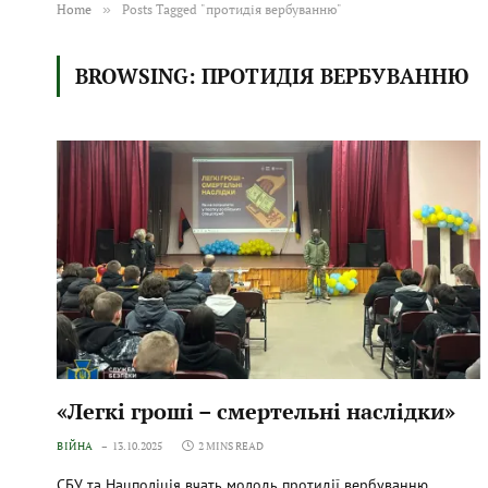
Home
»
Posts Tagged "протидія вербуванню"
BROWSING:
ПРОТИДІЯ ВЕРБУВАННЮ
«Легкі гроші – смертельні наслідки»
ВІЙНА
13.10.2025
2 MINS READ
СБУ та Нацполіція вчать молодь протидії вербуванню