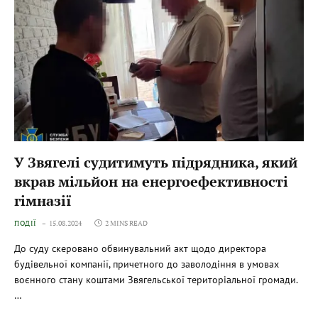
У Звягелі судитимуть підрядника, який
вкрав мільйон на енергоефективності
гімназії
ПОДІЇ
15.08.2024
2 MINS READ
До суду скеровано обвинувальний акт щодо директора
будівельної компанії, причетного до заволодіння в умовах
воєнного стану коштами Звягельської територіальної громади.
…