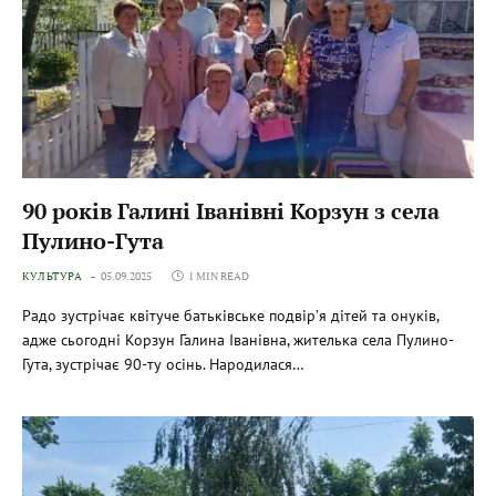
90 років Галині Іванівні Корзун з села
Пулино-Гута
КУЛЬТУРА
05.09.2025
1 MIN READ
Радо зустрічає квітуче батьківське подвір’я дітей та онуків,
адже сьогодні Корзун Галина Іванівна, жителька села Пулино-
Гута, зустрічає 90-ту осінь. Народилася…