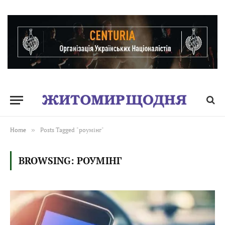
Home
»
Posts Tagged "роумінг"
BROWSING:
РОУМІНГ