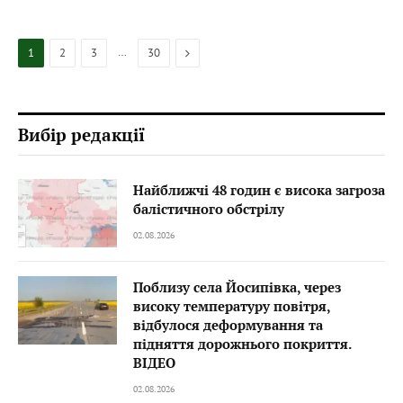
…
Next
1
2
3
30
Вибір редакції
Найближчі 48 годин є висока загроза
балістичного обстрілу
02.08.2026
Поблизу села Йосипівка, через
високу температуру повітря,
відбулося деформування та
підняття дорожнього покриття.
ВІДЕО
02.08.2026