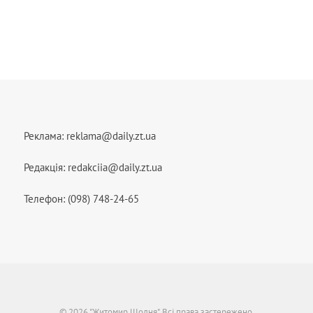
Реклама:
reklama@daily.zt.ua
Редакція:
redakciia@daily.zt.ua
Телефон: (098) 748-24-65
© 2026 "Житомир Щодня". Всі права застережено.