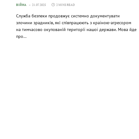
ВІЙНА
21.07.2025
2 MINS READ
Служба безпеки продовжує системно документувати
злочини зрадників, які співпрацюють з країною-агресором
на тимчасово окупованій території нашої держави. Мова йде
про…