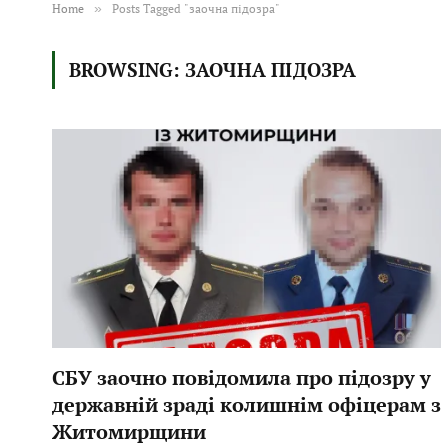
Home
»
Posts Tagged "заочна підозра"
BROWSING:
ЗАОЧНА ПІДОЗРА
СБУ заочно повідомила про підозру у
державній зраді колишнім офіцерам з
Житомирщини