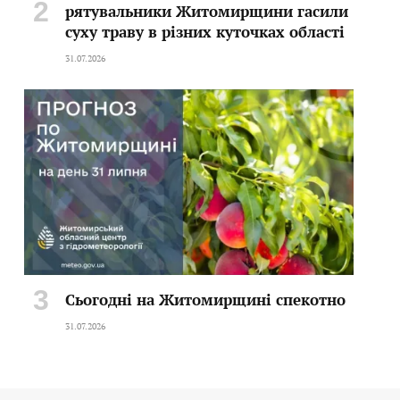
рятувальники Житомирщини гасили
суху траву в різних куточках області
31.07.2026
Сьогодні на Житомирщині спекотно
31.07.2026