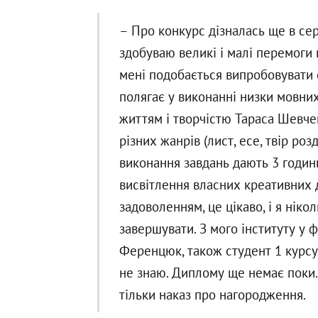
– Про конкурс дізналась ще в сер
здобуваю великі і малі перемоги 
мені подобається випробовувати с
полягає у виконанні низки мовних
життям і творчістю Тараса Шевче
різних жанрів (лист, есе, твір роз
виконання завдань дають 3 години
висвітлення власних креативних 
задоволенням, це цікаво, і я ніко
завершувати. З мого інституту у 
Ференцюк, також студент 1 курсу 
не знаю. Диплому ще немає поки. 
тільки наказ про нагородження.