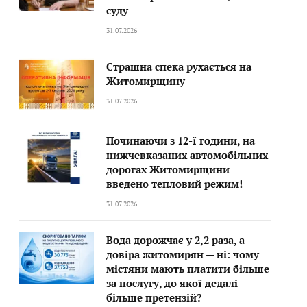
суду
31.07.2026
Страшна спека рухається на
Житомирщину
31.07.2026
Починаючи з 12-ї години, на
нижчевказаних автомобільних
дорогах Житомирщини
введено тепловий режим!
31.07.2026
Вода дорожчає у 2,2 раза, а
довіра житомирян — ні: чому
містяни мають платити більше
за послугу, до якої дедалі
більше претензій?