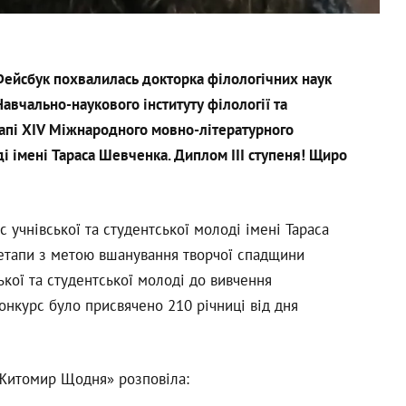
у Фейсбук похвалилась докторка філологічних наук
авчально-наукового інституту філології та
тапі ХІV Міжнародного мовно-літературного
ді імені Тараса Шевченка. Диплом ІІІ ступеня! Щиро
учнівської та студентської молоді імені Тараса
етапи з метою вшанування творчої спадщини
ької та студентської молоді до вивчення
конкурс було присвячено 210 річниці від дня
«Житомир Щодня» розповіла: