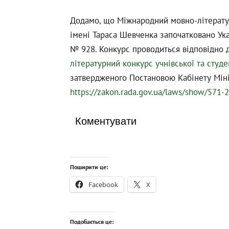
Додамо, що Міжнародний мовно-літератур
імені Тараса Шевченка започатковано Ук
№ 928. Конкурс проводиться відповідно
літературний конкурс учнівської та студ
затвердженого Постановою Кабінету Мініс
https://zakon.rada.gov.ua/laws/show/57
Коментувати
Поширити це:
Facebook
X
Подобається це: