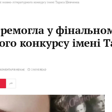
і мовно-літературного конкурсу імені Тараса Шевченка
ремогла у фінальном
ого конкурсу імені Т
КОМЕНТАРІВ НЕМАЄ
2 MINS READ