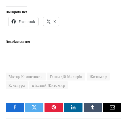
Поширити це:
Facebook
X
Подобається це:
Віктор Клопотович
Геннадій Махорін
Житомир
Культура
цікавий Житомир
Facebook
Twitter
Pinterest
LinkedIn
Tumblr
Email