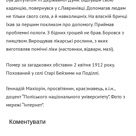
каденцію, повернувся у с.Лавринівці. Допомагав людям
не тільки свого села, а й навколишніх. На власній бричці
їхав за першим покликом про допомогу. Приймав
проблемні пологи. З бідних грошей не брав. Боровся з
пияцтвом. Вирощував лікарські рослини, з яких
виготовляв помічні ліки (настоянки, відвари, мазі).
Помер за загадкових обставин 2 квітня 1912 року.
Похований у селі Старі Бейзими на Поділлі.
Геннадій Махіорін, просвітянин, краєзнавець, к.і.н.,
доцент “Поліського національного університету”. Фото з
мережі “Інтернет”.
Коментувати