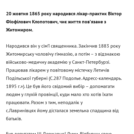
20 жовтня 1865 року народився лікар-практик Віктор
Фіофілович Клопотович, чиє життя пов’язане з
Житомиром.
Народився він у сім’ї священника. Закінчив 1883 року
Житомирську чоловічу гімназію, а потім – з відзнакою
військово-медичну академію у Санкт-Петербурзі.
Працював лікарем у повітовому містечку Летичів
Подільської губерні (С.287 Подолье. Адресc-календарь.
1895 г.»). Це був його свідомий вибір – допомагати
людям у глухій провінції, куди мало хто хотів їхати
працювати. Разом з тим, неподалік у
c.Лавринівцях йому дісталася земельна спадщина від
батьків.
Був депутатом ІІІ Державної Думи. Відбувши свою