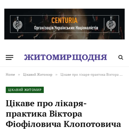
Home
»
Цікавий Житомир
»
Цікаве про лікаря-практика Віктора Фіофіловича Клопотовича
ЦІКАВИЙ ЖИТОМИР
Цікаве про лікаря-
практика Віктора
Фіофіловича Клопотовича