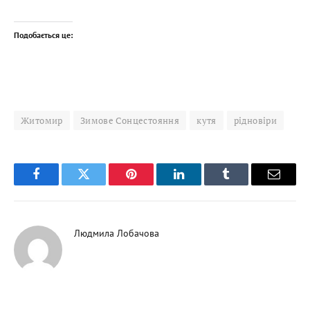
Подобається це:
Житомир
Зимове Сонцестояння
кутя
рідновіри
Facebook
Twitter
Pinterest
LinkedIn
Tumblr
Email
Людмила Лобачова