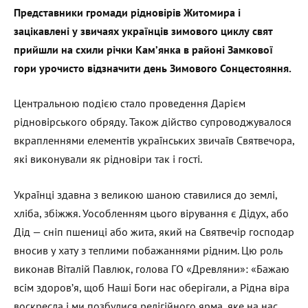
Представники громади рідновірів Житомира і
зацікавлені у звичаях українців зимового циклу свят
прийшли на схили річки Кам’янка в районі Замкової
гори урочисто відзначити день Зимового Сонцестояння.
Центральною подією стало проведення Дарієм
рідновірського обряду. Також дійство супроводжувалося
вкрапленнями елементів українських звичаїв Святвечора,
які виконували як рідновіри так і гості.
Українці здавна з великою шаною ставилися до землі,
хліба, збіжжя. Уособленням цього вірування є Дідух, або
Дід — сніп пшениці або жита, який на Святвечір господар
вносив у хату з теплими побажаннями рідним. Цю роль
виконав Віталій Павлюк, голова ГО «Древляни»: «Бажаю
всім здоров’я, щоб Наші Боги нас оберігали, а Рідна віра
воскресла і ми позбулися релігійного ярма, яке на нас