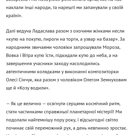
наклали інші народи, та нарешті ми запанували у своїй
країні».
Далі ведуча Ладаслава разом з охочими жінками несли
«кутю на покутю, пироги на торги, а узвар на базар». За
народними звичаями чоловіки запрошували Мороза,
Вовка і Вітра кутю їсти, підкидали кутю до неба, а на
завершення учасники заходу насолодились
автентичними колядками у виконанні композиторки
Олесі Сінчук, яка разом з чоловіком Олегом Земнуховим
ще й «Козу водили».
— Як це велично — осягнути серцями космічний ритм,
стати частинками справжньої планетарної містерії! Ми
подолали найтемнішу пору року, і відсьогодні світло
починає свій переможний рух, а день невпинно зростає.