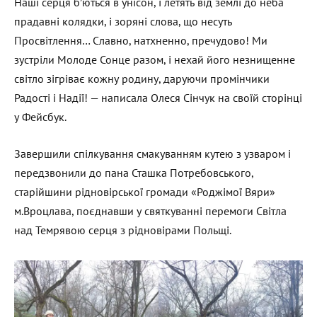
Наші серця б’ються в унісон, і летять від землі до неба
прадавні колядки, і зоряні слова, що несуть
Просвітлення… Славно, натхненно, пречудово! Ми
зустріли Молоде Сонце разом, і нехай його незнищенне
світло зігріває кожну родину, даруючи промінчики
Радості і Надії! — написала Олеся Сінчук на своїй сторінці
у Фейсбук.
Завершили спілкування смакуванням кутею з узваром і
передзвонили до пана Сташка Потребовського,
старійшини рідновірської громади «Роджімої Вяри»
м.Вроцлава, поєднавши у святкуванні перемоги Світла
над Темрявою серця з рідновірами Польщі.