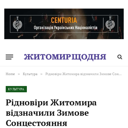
Home
»
Культура
»
Рідновіри Житомира відзначили Зимове Сонцестояння
КУЛЬТУРА
Рідновіри Житомира
відзначили Зимове
Сонцестояння