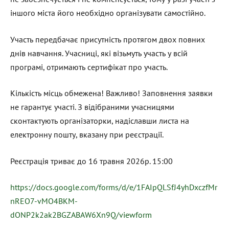
іншого міста його необхідно організувати самостійно.
Участь передбачає присутність протягом двох повних
днів навчання. Учасниці, які візьмуть участь у всій
програмі, отримають сертифікат про участь.
Кількість місць обмежена! Важливо! Заповнення заявки
не гарантує участі. З відібраними учасницями
сконтактують організаторки, надіславши листа на
електронну пошту, вказану при реєстрації.
Реєстрація триває до 16 травня 2026р. 15:00
https://docs.google.com/forms/d/e/1FAIpQLSfJ4yhDxczfMr
nREO7-vMO4BKM-
dONP2k2ak2BGZABAW6Xn9Q/viewform