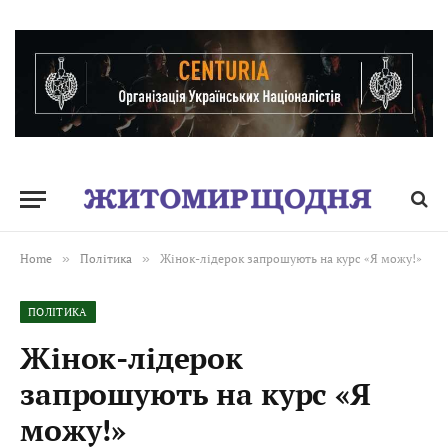
Home
»
Політика
»
Жінок-лідерок запрошують на курс «Я можу!»
ПОЛІТИКА
Жінок-лідерок
запрошують на курс «Я
можу!»