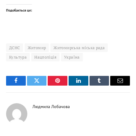
Подобається це:
ДСНС
Житомир
Житомирська міська рада
Культура
Нацполіція
Україна
Facebook
Twitter
Pinterest
LinkedIn
Tumblr
Email
Людмила Лобачова