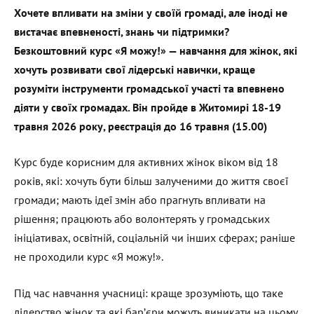
Хочете впливати на зміни у своїй громаді, але іноді не
вистачає впевненості, знань чи підтримки?
Безкоштовний курс «Я можу!» — навчання для жінок, які
хочуть розвивати свої лідерські навички, краще
розуміти інструменти громадської участі та впевнено
діяти у своїх громадах. Він пройде в Житомирі 18-19
травня 2026 року, реєстрація до 16 травня (15.00)
Курс буде корисним для активних жінок віком від 18
років, які: хочуть бути більш залученими до життя своєї
громади; мають ідеї змін або прагнуть впливати на
рішення; працюють або волонтерять у громадських
ініціативах, освітній, соціальній чи інших сферах; раніше
не проходили курс «Я можу!».
Під час навчання учасниці: краще зрозуміють, що таке
лідерство жінок та які бар’єри можуть виникати на цьому