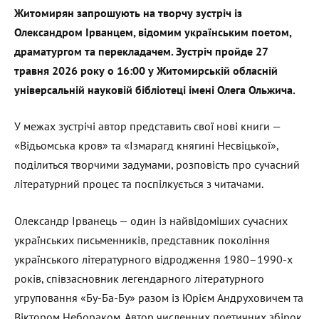
Житомирян запрошують на творчу зустріч із
Олександром Ірванцем, відомим українським поетом,
драматургом та перекладачем. Зустріч пройде 27
травня 2026 року о 16:00 у Житомирській обласній
універсальній науковій бібліотеці імені Олега Ольжича.
У межах зустрічі автор представить свої нові книги —
«Відьомська кров» та «Ізмарагд княгині Несвіцької»,
поділиться творчими задумами, розповість про сучасний
літературний процес та поспілкується з читачами.
Олександр Ірванець — один із найвідоміших сучасних
українських письменників, представник покоління
українського літературного відродження 1980–1990-х
років, співзасновник легендарного літературного
угруповання «Бу-Ба-Бу» разом із Юрієм Андруховичем та
Віктором Небораком. Автор численних поетичних збірок,