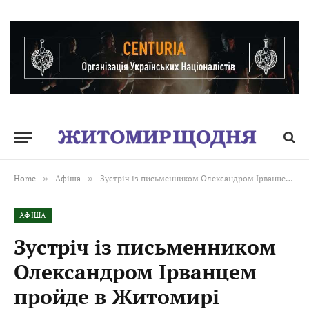
Home
»
Афіша
»
Зустріч із письменником Олександром Ірванцем пройде в Житомирі
АФІША
Зустріч із письменником
Олександром Ірванцем
пройде в Житомирі