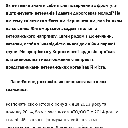
Як не тільки знайти себе після повернення з фронту, а
підтримувати ветеранів і давати дороговказ молоді? На
цю тему спілкуюся з Євгеном Черноштаном, помічником
начальника Житомирської академії поліції з
ветеранського напрямку. Євген родом з Донеччини,
ветеран, особа з інвалідністю внаслідок війни першої
групи. Ми
зустрілися
у Коростишеві, куди він приїхав
для знайомства і налагодження співпраці з
представниками ветеранських організацій міста.
—
Пане Євгене, розкажіть як починався ваш шлях
захисника.
Розпочати свою історію хочу з кінця 2013 року та
початку 2014, бо я є учасником АТО/ООС. У 2014 році у
складі військового формування вийшов з смт.
Тельманова (Бойківське, Донецької області, нині