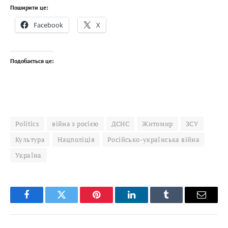
Поширити це:
Facebook
X
Подобається це:
Politics
війна з росією
ДСНС
Житомир
ЗСУ
Культура
Нацполіція
Російсько-українська війна
Україна
Facebook
Twitter
Pinterest
LinkedIn
Tumblr
Email