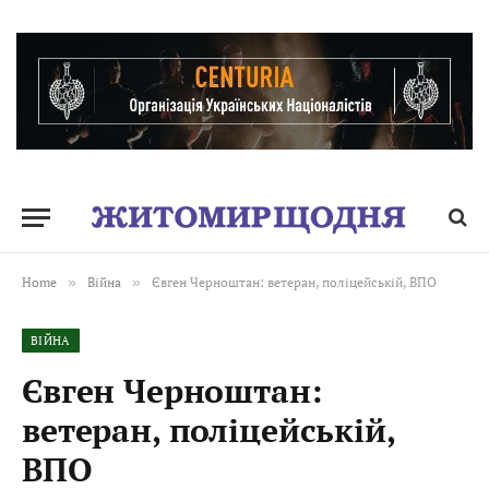
Home
»
Війна
»
Євген Черноштан: ветеран, поліцейській, ВПО
ВІЙНА
Євген Черноштан:
ветеран, поліцейській,
ВПО