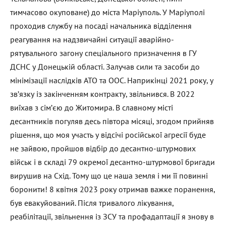
тимчасово окуповане) до міста Маріуполь. У Маріуполі
проходив службу на посаді начальника відділення
реагування на надзвичайні ситуації аварійно-
рятувального загону спеціального призначення в ГУ
ДСНС у Донецькій області. Залучав сили та засоби до
мінімізації наслідків АТО та ООС. Наприкінці 2021 року, у
зв’язку із закінченням контракту, звільнився. В 2022
виїхав з сім’єю до Житомира. В славному місті
десантників погуляв десь півтора місяці, згодом прийняв
рішення, що моя участь у відсічі російської агресії буде
не зайвою, пройшов відбір до десантно-штурмових
військ і в складі 79 окремої десантно-штурмової бригади
вирушив на Схід. Тому що це наша земля і ми її повинні
боронити! 8 квітня 2023 року отримав важке поранення,
був евакуйований. Після тривалого лікування,
реабілітації, звільнення із ЗСУ та профадаптації я знову в