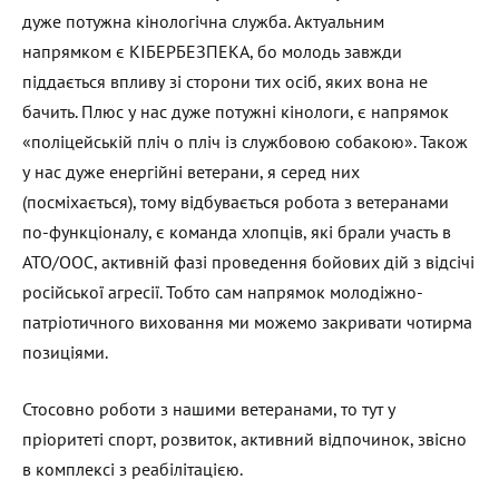
дуже потужна кінологічна служба. Актуальним
напрямком є КІБЕРБЕЗПЕКА, бо молодь завжди
піддається впливу зі сторони тих осіб, яких вона не
бачить. Плюс у нас дуже потужні кінологи, є напрямок
«поліцейській пліч о пліч із службовою собакою». Також
у нас дуже енергійні ветерани, я серед них
(посміхається), тому відбувається робота з ветеранами
по-функціоналу, є команда хлопців, які брали участь в
АТО/ООС, активній фазі проведення бойових дій з відсічі
російської агресії. Тобто сам напрямок молодіжно-
патріотичного виховання ми можемо закривати чотирма
позиціями.
Стосовно роботи з нашими ветеранами, то тут у
пріоритеті спорт, розвиток, активний відпочинок, звісно
в комплексі з реабілітацією.