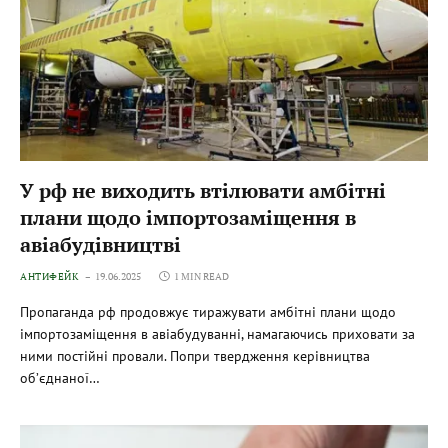
У рф не виходить втілювати амбітні
плани щодо імпортозаміщення в
авіабудівництві
АНТИФЕЙК
19.06.2025
1 MIN READ
Пропаганда рф продовжує тиражувати амбітні плани щодо
імпортозаміщення в авіабудуванні, намагаючись приховати за
ними постійні провали. Попри твердження керівництва
об’єднаної…