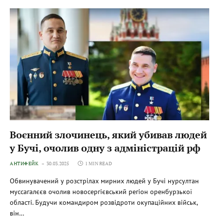
Воєнний злочинець, який убивав людей
у Бучі, очолив одну з адміністрацій рф
АНТИФЕЙК
30.03.2025
1 MIN READ
Обвинувачений у розстрілах мирних людей у Бучі нурсултан
муссагалєєв очолив новосергієвський регіон оренбурзької
області. Будучи командиром розвідроти окупаційних військ,
він…