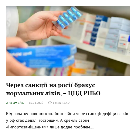
Через санкції на росії бракує
нормальних ліків, – ЦПД РНБО
АНТИФЕЙК
16.04.2025
1 MIN READ
Від початку повномасштабної війни через санкції дефіцит ліків
у рф стає дедалі гострішим. А кремль своїм
«імпортозаміщенням» лише додає проблем.…