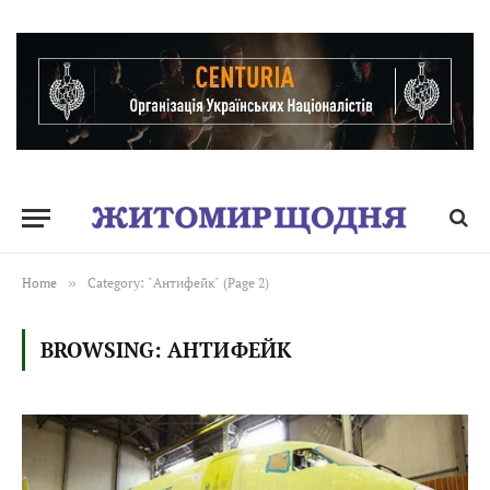
Home
»
Category: "Антифейк" (Page 2)
BROWSING:
АНТИФЕЙК