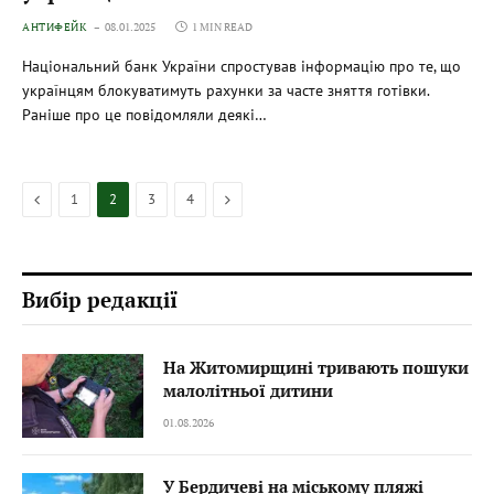
АНТИФЕЙК
08.01.2025
1 MIN READ
Національний банк України спростував інформацію про те, що
українцям блокуватимуть рахунки за часте зняття готівки.
Раніше про це повідомляли деякі…
Previous
Next
1
2
3
4
Вибір редакції
На Житомирщині тривають пошуки
малолітньої дитини
01.08.2026
У Бердичеві на міському пляжі