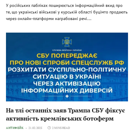
У російських пабліках поширюється інформаційний вкид про
те, що українські військові у курській області буцімто продають
через онлайн-платформи награбовані речі.…
На тлі останніх заяв Трампа СБУ фіксує
активність кремлівських ботоферм
АНТИФЕЙК
21.02.2025
2 MINS READ