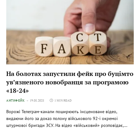
На болотах запустили фейк про буцімто
ув’язненого новобранця за програмою
«18-24»
АНТИФЕЙК
19.05.2025
1 MIN READ
Ворожі Телеграм-канали поширюють інсценоване відео,
видаючи його за доказ полону військового 92-ї окремої
штурмової бригади ЗСУ. На відео «військовий» розповідає,…