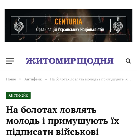
Home
»
Антифейк
»
На болотах ловлять молодь і примушують їх підписати військові контракти
АНТИФЕЙК
На болотах ловлять
молодь і примушують їх
підписати військові