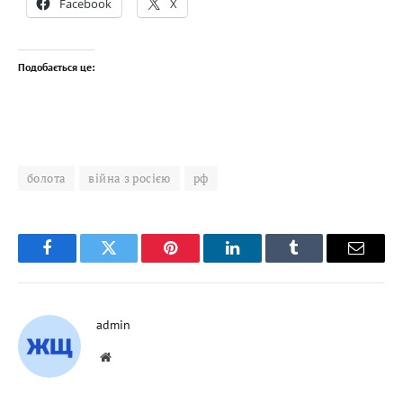
Facebook
X
Подобається це:
болота
війна з росією
рф
Facebook
Twitter
Pinterest
LinkedIn
Tumblr
Email
admin
Website