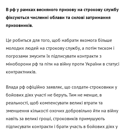
В рф у рамках весняного призову на строкову службу
фіксуються численні облави та силові затримання
призовників.
Це робиться для того, щоб набрати якомога більше
молодих людей на строкову службу, а потім тиском і
погрозами змусити їх підписувати контракти з
міноборони рф та піти на війну проти України в статусі
контрактників.
Влада рф офіційно заявляє, що солдати-строковики у
бойових діях участі не беруть. Тим не менше, в
реальності, щоб компенсувати великі втрати та
зменшення кількості охочих добровільно йти на війну
навіть за великі гроші, строковиків примушують
підписувати контракти і брати участь в бойових діях у