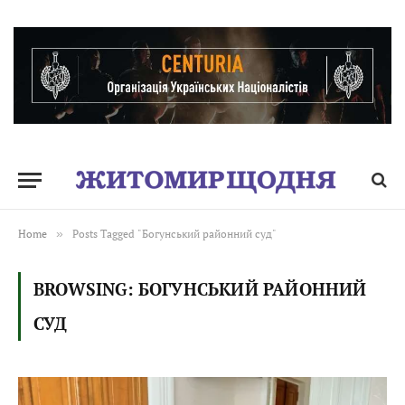
Home
»
Posts Tagged "Богунський районний суд"
BROWSING:
БОГУНСЬКИЙ РАЙОННИЙ
СУД