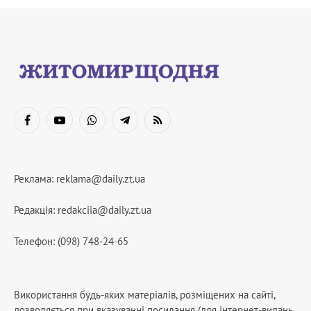
Facebook
YouTube
WhatsApp
Telegram
RSS
Реклама:
reklama@daily.zt.ua
Редакція:
redakciia@daily.zt.ua
Телефон: (098) 748-24-65
Використання будь-яких матеріалів, розміщених на сайті,
дозволяється при вказуванні посилання (для інтернет-видань