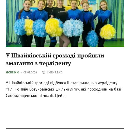
У Швайківській громаді пройшли
змагання з черліденгу
НОВИНИ
05.03.2024
1 MIN READ
У Швайківській громаді відбувся ІІ етап змагань з черліденгу
«Пліч-о-пліч Всеукраїнські шкільні ліги», які проходили на базі
Слободищенської гімназії. Цей…