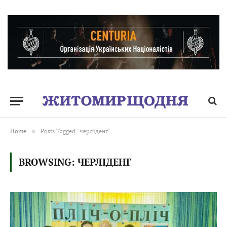
Home
»
Posts Tagged "черліденг"
BROWSING:
ЧЕРЛІДЕНГ