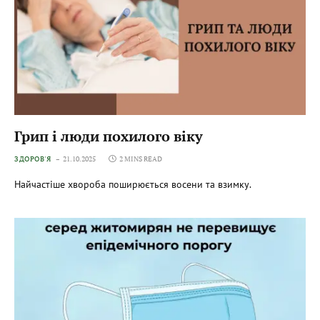
Грип і люди похилого віку
ЗДОРОВ'Я
21.10.2025
2 MINS READ
Найчастіше хвороба поширюється восени та взимку.