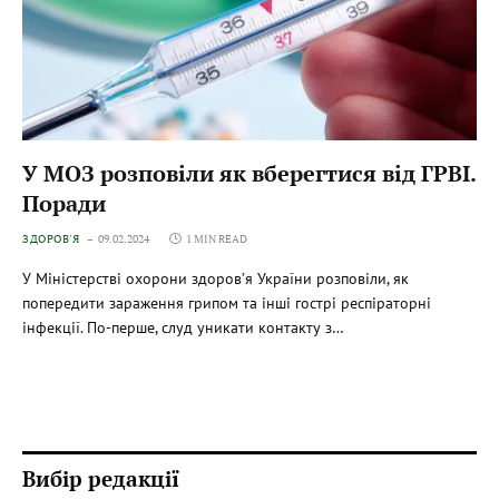
У МОЗ розповіли як вберегтися від ГРВІ.
Поради
ЗДОРОВ'Я
09.02.2024
1 MIN READ
У Міністерстві охорони здоров’я України розповіли, як
попередити зараження грипом та інші гострі респіраторні
інфекції. По-перше, слуд уникати контакту з…
Вибір редакції