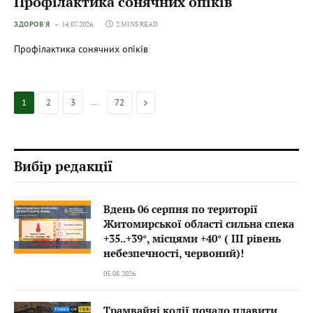
Профілактика сонячних опіків
ЗДОРОВ'Я
14.07.2026
2 MINS READ
Профілактика сонячних опіків
…
Next
1
2
3
72
Вибір редакції
Вдень 06 серпня по території
Житомирської області сильна спека
+35..+39°, місцями +40° ( III рівень
небезпечності, червоний)!
05.08.2026
Трамвайні колії почало плавити