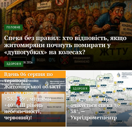
ГОЛОВНЕ
Спека без правил: хто відповість, якщо
житомиряни почнуть помирати у
«душогубках» на колесах?
EDITOR
05.08.2026
ЗДОРОВ'Я
Вдень 06 серпня по
території
Житомирської області
ЗДОРОВ'Я
сильна спека
+35..+39°, місцями
В Україні завтра
+40° ( III рівень
очікується спека до
небезпечності,
38°, —
червоний)!
Укргідрометцентр