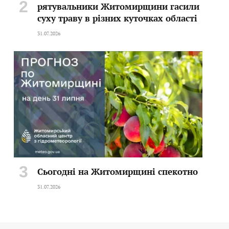
рятувальники Житомирщини гасили
суху траву в різних куточках області
31.07.2026
Сьогодні на Житомирщині спекотно
31.07.2026