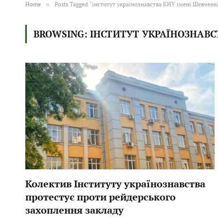
Home
»
Posts Tagged "інститут українознавства КНУ імені Шевченк
BROWSING:
ІНСТИТУТ УКРАЇНОЗНАВС
Колектив Інституту українознавства
протестує проти рейдерського
захоплення закладу