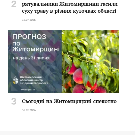
рятувальники Житомирщини гасили
суху траву в різних куточках області
31.07.2026
Сьогодні на Житомирщині спекотно
31.07.2026