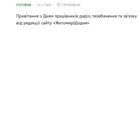
ГОЛОВНЕ
16.11.2025
2 MINS READ
Привітання з Днем працівників радіо, телебачення та зв’язку
від редакції сайту «ЖитомирЩодня»