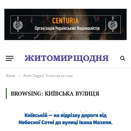
Home
»
Posts Tagged "Київська вулиця"
BROWSING:
КИЇВСЬКА ВУЛИЦЯ