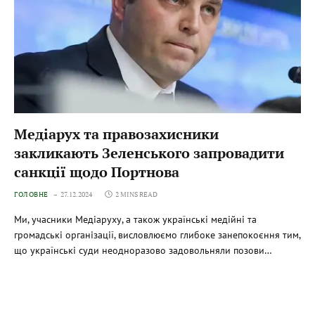
Медіарух та правозахисники
закликають Зеленського запровадити
санкції щодо Портнова
ГОЛОВНЕ
27.12.2024
2 MINS READ
Ми, учасники Медіаруху, а також українські медійні та
громадські організації, висловлюємо глибоке занепокоєння тим,
що українські суди неодноразово задовольняли позови…