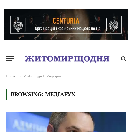
Home
»
Posts Tagged "Медіарух"
BROWSING:
МЕДІАРУХ