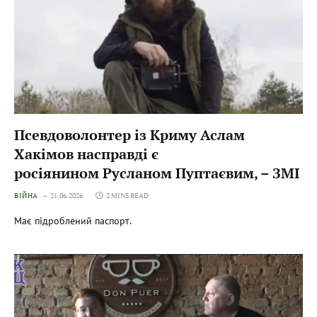
Псевдоволонтер із Криму Аслам
Хакімов насправді є
росіянином Русланом Пуптаєвим, – ЗМІ
ВІЙНА
21.06.2026
2 MINS READ
Має підроблений паспорт.