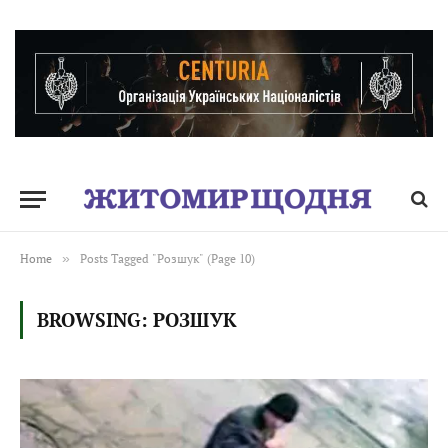
Home
»
Posts Tagged "Розшук" (Page 10)
BROWSING:
РОЗШУК