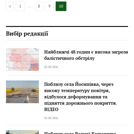
Previous
…
1
8
9
10
Вибір редакції
Найближчі 48 годин є висока загроза
балістичного обстрілу
02.08.2026
Поблизу села Йосипівка, через
високу температуру повітря,
відбулося деформування та
підняття дорожнього покриття.
ВІДЕО
02.08.2026
Поблизу села Великі Кошарища,